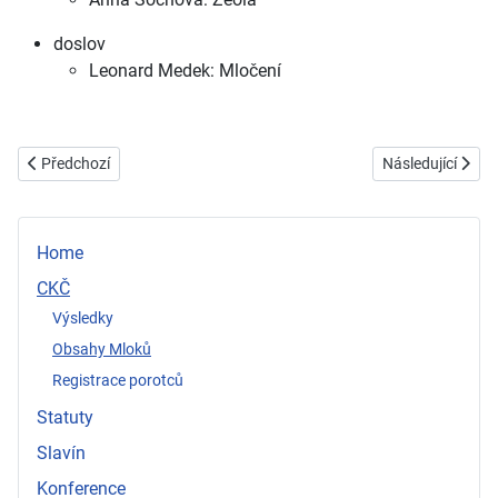
doslov
Leonard Medek: Mločení
Předchozí článek: Mlok 2007
Další článek: Ml
Předchozí
Následující
Home
CKČ
Výsledky
Obsahy Mloků
Registrace porotců
Statuty
Slavín
Konference