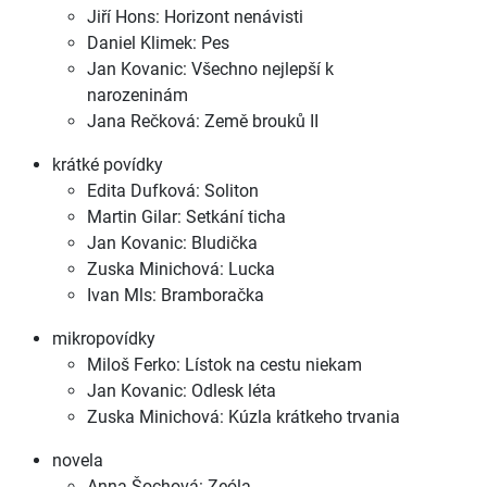
Jiří Hons: Horizont nenávisti
Daniel Klimek: Pes
Jan Kovanic: Všechno nejlepší k
narozeninám
Jana Rečková: Země brouků II
krátké povídky
Edita Dufková: Soliton
Martin Gilar: Setkání ticha
Jan Kovanic: Bludička
Zuska Minichová: Lucka
Ivan Mls: Bramboračka
mikropovídky
Miloš Ferko: Lístok na cestu niekam
Jan Kovanic: Odlesk léta
Zuska Minichová: Kúzla krátkeho trvania
novela
Anna Šochová: Zeóla