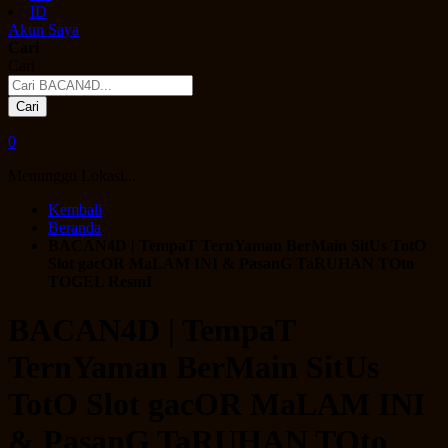
ID
Akun Saya
Cari
Cari
Cari
0
Menunggu Lokasi...
Kembali
Beranda
BACAN4D | TempaT TernYaman BerMain SitUs TotO
Slot gacOR MaLAM INI & PasanG TaRUHAN TOto
TOGEL ResmI
BACAN4D | TempaT
TernYaman BerMain SitUs
TotO Slot gacOR MaLAM INI
& PasanG TaRUHAN TOto