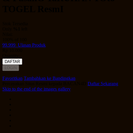
TOGEL ResmI
Stok Tersedia
Only
%1
left
Nilai:
100
% of
100
99.999
Ulasan Produk
Rp 10.000
Quantity:
DAFTAR
LOGIN
Favoritkan
Tambahkan ke Bandingkan
Percayakan Situs Resmi kepada BACAN4D
Daftar Sekarang
Skip to the end of the images gallery