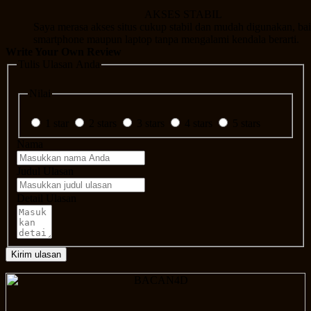
AKSES STABIL
Saya merasa akses situs cukup stabil dan mudah digunakan, bai
smartphone maupun laptop tanpa mengalami kendala berarti.
Write Your Own Review
Tulis Ulasan Anda
Nilai
1 star
2 stars
3 stars
4 stars
5 stars
Nama
Judul Ulasan
Detail Ulasan
Kirim ulasan