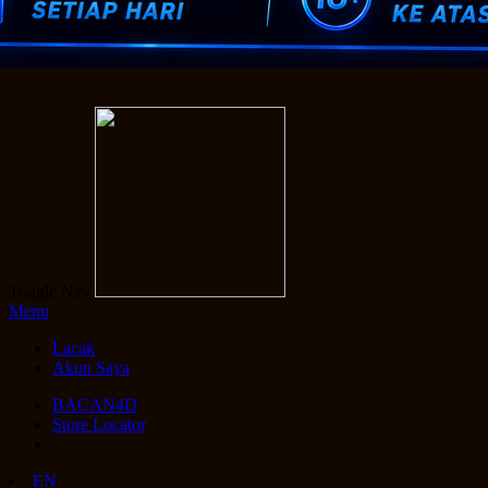
Toggle Nav
Menu
Lacak
Akun Saya
BACAN4D
Store Locator
EN