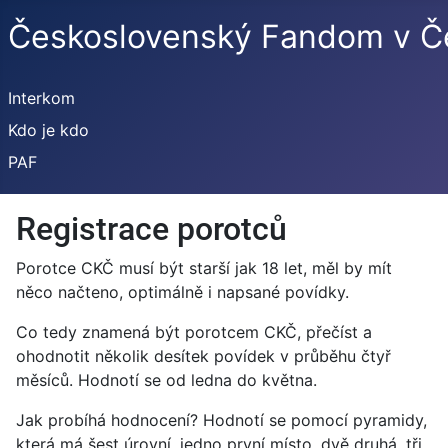
Československý Fandom v Če
Interkom
Kdo je kdo
PAF
Registrace porotců
Porotce CKČ musí být starší jak 18 let, měl by mít
něco načteno, optimálně i napsané povídky.
Co tedy znamená být porotcem CKČ, přečíst a
ohodnotit několik desítek povídek v průběhu čtyř
měsíců. Hodnotí se od ledna do května.
Jak probíhá hodnocení? Hodnotí se pomocí pyramidy,
která má šest úrovní, jedno první místo, dvě druhá, tři