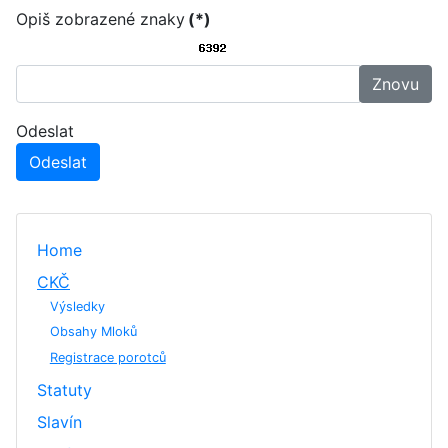
Opiš zobrazené znaky
(*)
Znovu
Odeslat
Odeslat
Home
CKČ
Výsledky
Obsahy Mloků
Registrace porotců
Statuty
Slavín