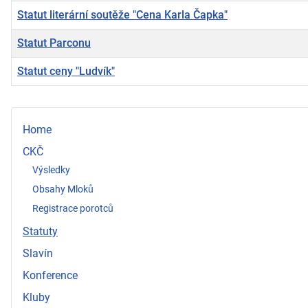
Statut literární soutěže "Cena Karla Čapka"
Statut Parconu
Statut ceny "Ludvík"
Články
Home
CKČ
Výsledky
Obsahy Mloků
Registrace porotců
Statuty
Slavín
Konference
Kluby