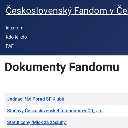
Československý Fandom v Čes
Interkom
Kdo je kdo
PAF
Dokumenty Fandomu
Titulek
Jednací řád Porad SF Klubů
Stanovy Československého fandomu v ČR, z. s.
Statut ceny "Mlok za zásluhy"