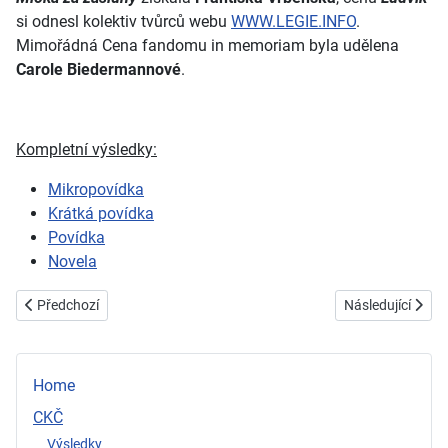
si odnesl kolektiv tvůrců webu
WWW.LEGIE.INFO
.
Mimořádná Cena fandomu in memoriam byla udělena
Carole Biedermannové
.
Kompletní výsledky:
Mikropovídka
Krátká povídka
Povídka
Novela
Předchozí článek: 2009
Další článek: 200
Předchozí
Následující
Home
CKČ
Výsledky