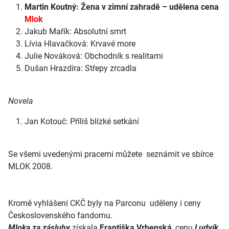
Martin Koutný: Žena v zimní zahradě – udělena cena
Mlok
Jakub Mařík: Absolutní smrt
Lívia Hlavačková: Krvavé more
Julie Nováková: Obchodník s realitami
Dušan Hrazdíra: Střepy zrcadla
Novela
Jan Kotouč: Příliš blízké setkání
Se všemi uvedenými pracemi můžete seznámit ve sbírce
MLOK 2008.
Kromě vyhlášení CKČ byly na Parconu uděleny i ceny
Československého fandomu.
Mloka za zásluhy
získala
Františka Vrbenská
, cenu
Ludvík