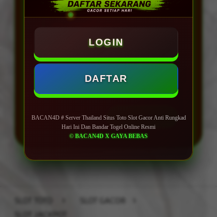
DEPO QRIS Rp.5.000
MIN DEPOSIT Rp.10.000
LOGIN
MIN WITHDRAW Rp.25.000
BONUS HARIAN
DAFTAR
LOGIN
DAFTAR
BACAN4D # Server Thailand Situs Toto Slot Gacor Anti Rungkad
Hari Ini Dan Bandar Togel Online Resmi
© BACAN4D X GAYA BEBAS
Layer Popup Close
SLOT TOTO
>
SLOT GACOR
>
SLOT JACKPOT