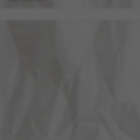
Buka
Footer Navigation
Products
Buka
Services
Buka
Support
Buka
Account
Buka
Information