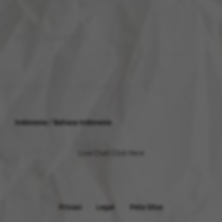
Buka
About BACAN4D
© 2026 BACAN4D X BY : GAYA BEBAS
Indonesia / Bahasa Indonesia
Live Chat Click Here
Privasi
Legal
Peta Situs