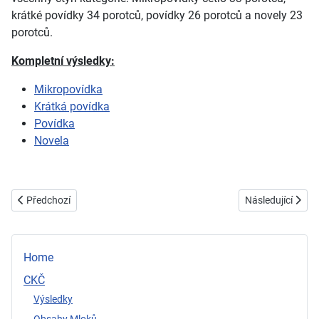
krátké povídky 34 porotců, povídky 26 porotců a novely 23
porotců.
Kompletní výsledky:
Mikropovídka
Krátká povídka
Povídka
Novela
Předchozí článek: 2021
Další článek: 201
Předchozí
Následující
Home
CKČ
Výsledky
Obsahy Mloků