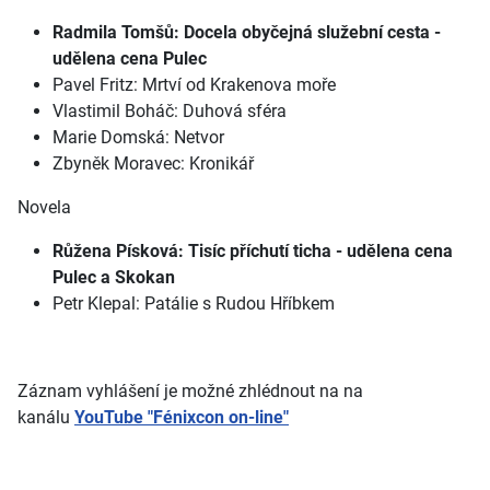
Radmila Tomšů: Docela obyčejná služební cesta -
udělena cena Pulec
Pavel Fritz: Mrtví od Krakenova moře
Vlastimil Boháč: Duhová sféra
Marie Domská: Netvor
Zbyněk Moravec: Kronikář
Novela
Růžena Písková: Tisíc příchutí ticha - udělena cena
Pulec a Skokan
Petr Klepal: Patálie s Rudou Hříbkem
Záznam vyhlášení je možné zhlédnout na na
kanálu
YouTube "Fénixcon on-line"