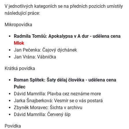
V jednotlivých kategoriích se na předních pozicích umístily
následující práce:
Mikropovídka
Radmila Tomšů: Apokalypsa v A dur - udělena cena
Mlok
Jan Pečenka: Čajový dýchánek
Jan Vrána: Vábnička
Krátká povídka
Roman Splítek: Šaty dělaj člověka - udělena cena
Pulec
Dávid Mamrilla: Plavba cez neznáme more
Jarka Šnajberková: Vesmír se o vás postará
Zbyněk Moravec: Šichta v archivu
Dávid Mamrilla: Červený šíp
Povídka