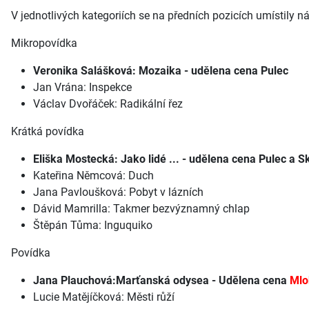
V jednotlivých kategoriích se na předních pozicích umístily ná
Mikropovídka
Veronika Salášková: Mozaika - udělena cena Pulec
Jan Vrána: Inspekce
Václav Dvořáček: Radikální řez
Krátká povídka
Eliška Mostecká: Jako lidé ... - udělena cena Pulec a 
Kateřina Němcová: Duch
Jana Pavloušková: Pobyt v lázních
Dávid Mamrilla: Takmer bezvýznamný chlap
Štěpán Tůma: Inguquiko
Povídka
Jana Plauchová:Marťanská odysea - Udělena cena
Mlo
Lucie Matějíčková: Městi růží