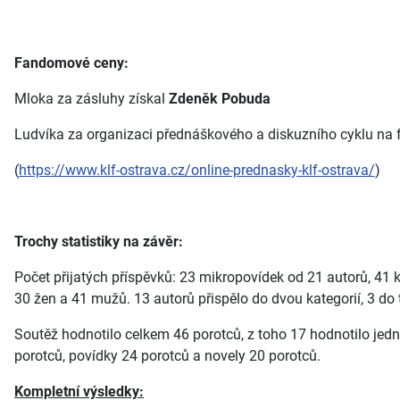
Fandomové ceny:
Mloka za zásluhy získal
Zdeněk Pobuda
Ludvíka za organizaci přednáškového a diskuzního cyklu na 
(
https://www.klf-ostrava.cz/online-prednasky-klf-ostrava/
)
Trochy statistiky na závěr:
Počet přijatých příspěvků: 23 mikropovídek od 21 autorů, 41 
30 žen a 41 mužů. 13 autorů přispělo do dvou kategorií, 3 do tř
Soutěž hodnotilo celkem 46 porotců, z toho 17 hodnotilo jednu 
porotců, povídky 24 porotců a novely 20 porotců.
Kompletní výsledky: