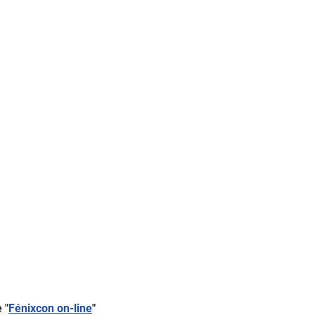
 "
Fénixcon on-line
"