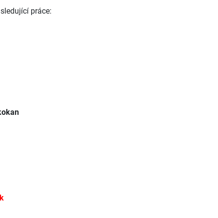
sledující práce:
Skokan
k