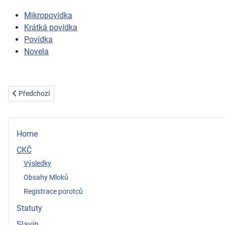
Mikropovídka
Krátká povídka
Povídka
Novela
Předchozí článek: 2022
Předchozí
Home
CKČ
Výsledky
Obsahy Mloků
Registrace porotců
Statuty
Slavín