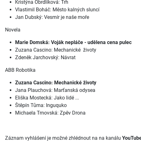
Kristýna Obrdlíková: Trh
Vlastimil Boháč: Město kalných sluncí
Jan Dubský: Vesmír je naše moře
Novela
Marie Domská: Voják nepláče - udělena cena pulec
Zuzana Cascino: Mechanické životy
Zdeněk Jarchovský: Návrat
ABB Robotika
Zuzana Cascino: Mechanické životy
Jana Plauchová: Marťanská odysea
Eliška Mostecká: Jako lidé ...
Štěpín Tůma: Inguquko
Michaela Trnovská: Zpěv Drona
Záznam vyhlášení je možné zhlédnout na na kanálu
YouTube