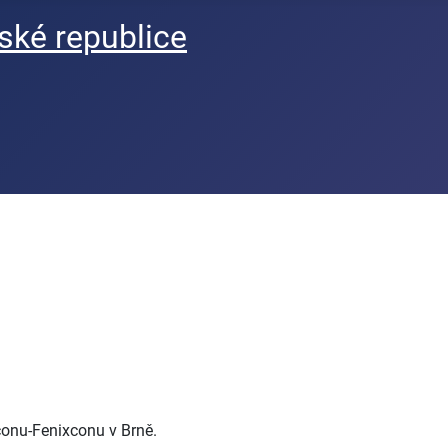
ké republice
conu-Fenixconu v Brně.