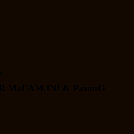
I
cOR MaLAM INI & PasanG