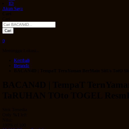
ID
Akun Saya
Cari
Cari
Cari
0
Menunggu Lokasi...
Kembali
Beranda
BACAN4D | TempaT TernYaman BerMain SitUs TotO 
BACAN4D | TempaT TernYaman
TaRUHAN TOto TOGEL Resm
Stok Tersedia
Only
%1
left
Nilai:
100
% of
100