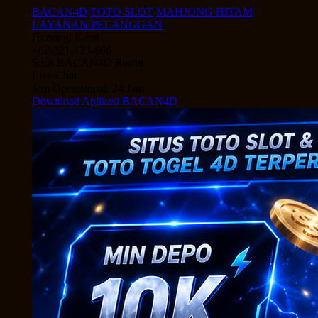
BACAN4D
TOTO SLOT
MAHJONG HITAM
LAYANAN PELANGGAN
Hubungi Kami
+62-321-123-666
Situs BACAN4D Resmi
Live Chat
Jam Operasional:
24 Jam
Download Aplikasi BACAN4D